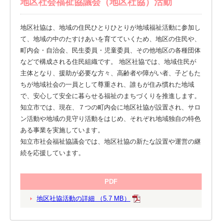
地区社会福祉協議会（地区社協）活動
地区社協は、地域の住民ひとりひとりが地域福祉活動に参加し
て、地域の中のたすけあいを育てていくため、地区の住民や、
町内会・自治会、民生委員・児童委員、その他地区の各種団体
などで構成される住民組織です。 地区社協では、地域住民が
主体となり、援助が必要な方々、高齢者や障がい者、子どもた
ちが地域社会の一員として尊重され、誰もが住み慣れた地域
で、安心して安全に暮らせる福祉のまちづくりを推進します。
知立市では、現在、７つの町内会に地区社協が設置され、サロ
ン活動や地域の見守り活動をはじめ、それぞれ地域独自の特色
ある事業を実施しています。
知立市社会福祉協議会では、地区社協の新たな設置や運営の継
続を応援しています。
PDF
地区社協活動の詳細 （5.7 MB）