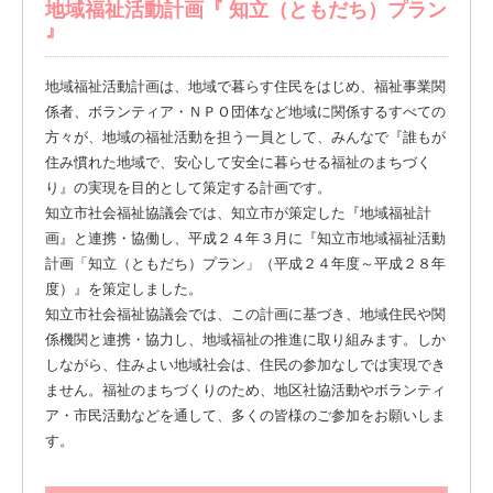
地域福祉活動計画『 知立（ともだち）プラン
』
地域福祉活動計画は、地域で暮らす住民をはじめ、福祉事業関
係者、ボランティア・ＮＰＯ団体など地域に関係するすべての
方々が、地域の福祉活動を担う一員として、みんなで『誰もが
住み慣れた地域で、安心して安全に暮らせる福祉のまちづく
り』の実現を目的として策定する計画です。
知立市社会福祉協議会では、知立市が策定した『地域福祉計
画』と連携・協働し、平成２４年３月に『知立市地域福祉活動
計画「知立（ともだち）プラン」（平成２４年度～平成２８年
度）』を策定しました。
知立市社会福祉協議会では、この計画に基づき、地域住民や関
係機関と連携・協力し、地域福祉の推進に取り組みます。しか
しながら、住みよい地域社会は、住民の参加なしでは実現でき
ません。福祉のまちづくりのため、地区社協活動やボランティ
ア・市民活動などを通して、多くの皆様のご参加をお願いしま
す。